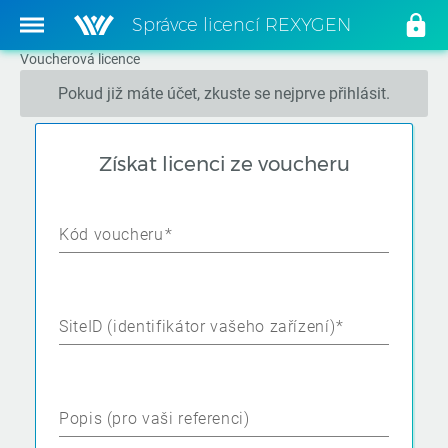
Správce licencí REXYGEN
Voucherová licence
Pokud již máte účet, zkuste se nejprve přihlásit.
Získat licenci ze voucheru
Kód voucheru
SiteID (identifikátor vašeho zařízení)
Popis (pro vaši referenci)